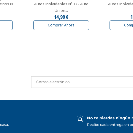
tinos 80
Autos Inolvidables Nº 37 - Auto
Autos Inolvid
Union...
14,99 €
1
Comprar Ahora
Comp
No te pierdas ningún
casa.
Recibe cada entrega en o