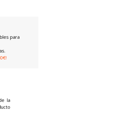
bles para
as.
0€!
de la
ducto