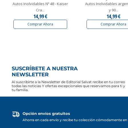
Autos Inolvidables Nº 48 - Kaiser
Autos Inolvidables argen
Cra...
y 90...
14,99 €
14,99 €
Comprar Ahora
Comprar Ahora
SUSCRÍBETE A NUESTRA
NEWSLETTER
Al suscribirte a la Newsletter de Editorial Salvat recibe en tu correo
todas las noticias Y ofertas excepcionales que reservamos para ti y
tu familia.
Opción envíos gratuitos
Ahorra en cada envío y recibe tu colección cómodamente en 