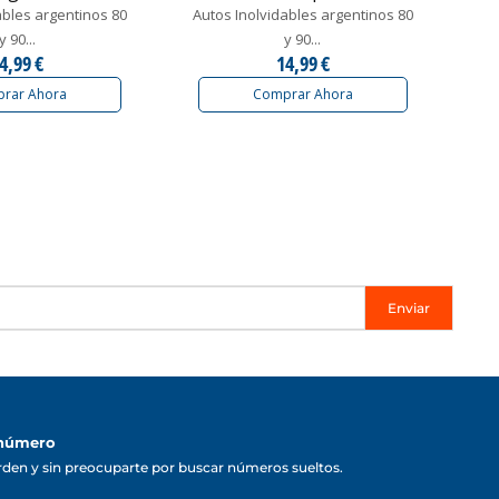
ables argentinos 80
Autos Inolvidables argentinos 80
y 90...
y 90...
4,99 €
14,99 €
rar Ahora
Comprar Ahora
Enviar
 número
rden y sin preocuparte por buscar números sueltos.