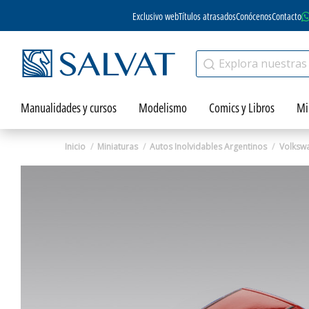
Exclusivo web
Títulos atrasados
Conócenos
Contacto
Manualidades y cursos
Modelismo
Comics y Libros
Mi
Inicio
Miniaturas
Autos Inolvidables Argentinos
Volksw
Zoom