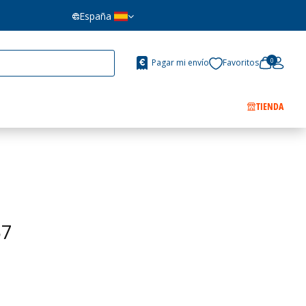
España
0
Pagar mi envío
Favoritos
TIENDA
57