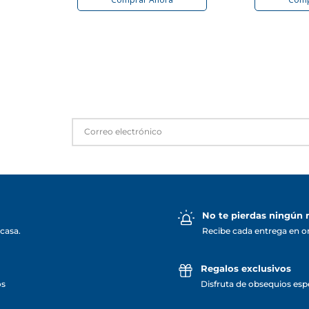
No te pierdas ningún
casa.
Recibe cada entrega en o
Regalos exclusivos
os
Disfruta de obsequios espe