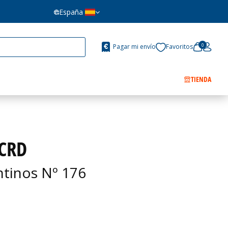
España
0
Pagar mi envío
Favoritos
TIENDA
 CRD
ntinos Nº 176