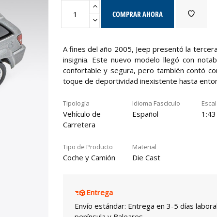
COMPRAR AHORA
A fines del año 2005, Jeep presentó la terce
insignia. Este nuevo modelo llegó con nota
confortable y segura, pero también contó c
toque de deportividad inexistente hasta ento
Tipología
Idioma Fascículo
Esca
Vehículo de
Español
1:43
Carretera
Tipo de Producto
Material
Coche y Camión
Die Cast
Entrega
Envío estándar: Entrega en 3-5 días labora
península y Baleares.