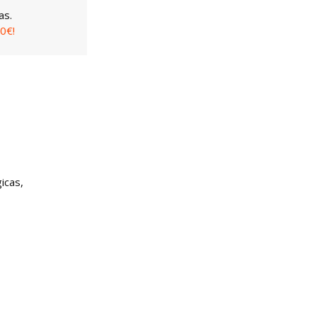
as.
0€!
icas,