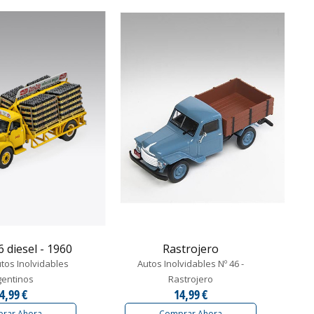
6 diesel - 1960
Rastrojero
tos Inolvidables
Autos Inolvidables Nº 46 -
gentinos
Rastrojero
4,99 €
14,99 €
rar Ahora
Comprar Ahora