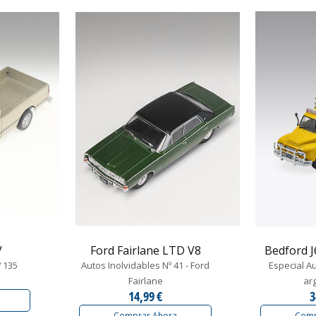
V
Ford Fairlane LTD V8
Bedford J
º 135
Autos Inolvidables Nº 41 - Ford
Especial Au
Fairlane
ar
14,99 €
3
Comprar Ahora
Comp