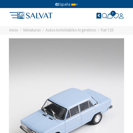
España
0
Inicio
Miniaturas
Autos Inolvidables Argentinos
Fiat 125