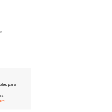
la
bles para
as.
0€!