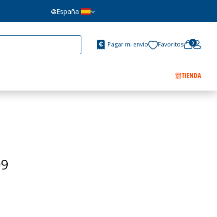
España
0
Pagar mi envío
Favoritos
TIENDA
09