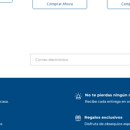
Comprar Ahora
Comp
No te pierdas ningún
casa.
Recibe cada entrega en o
Regalos exclusivos
os
Disfruta de obsequios espe