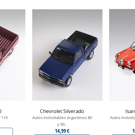
0
Chevrolet Silverado
Isar
º 119
Autos Inolvidables argentinos 80
Autos Inolvid
y 90...
14,99 €
1