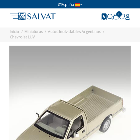
España
0
Inicio
Miniaturas
Autos Inolvidables Argentinos
Chevrolet LUV