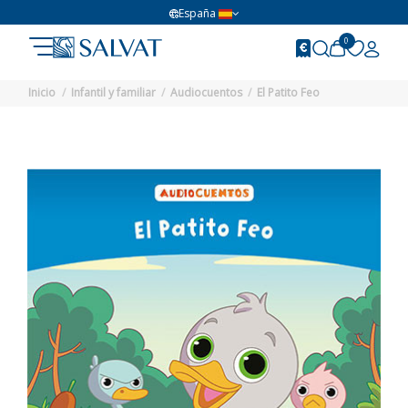
España
0
Inicio
Infantil y familiar
Audiocuentos
El Patito Feo