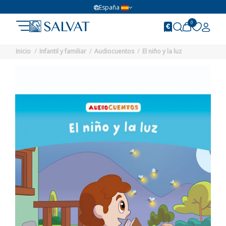
España
0
Inicio
Infantil y familiar
Audiocuentos
El niño y la luz