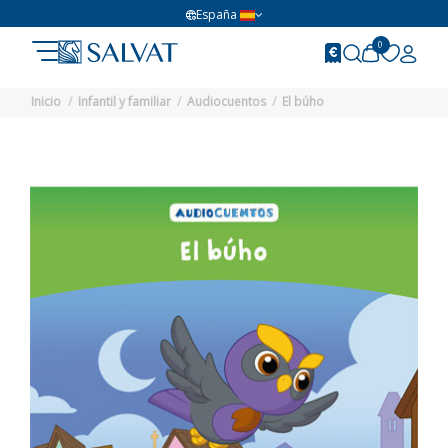
España
0
Inicio
Infantil y familiar
Audiocuentos
El búho