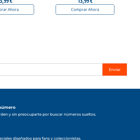
3,99 €
13,99 €
rar Ahora
Comprar Ahora
Enviar
 número
rden y sin preocuparte por buscar números sueltos.
ciales diseñados para fans y coleccionistas.