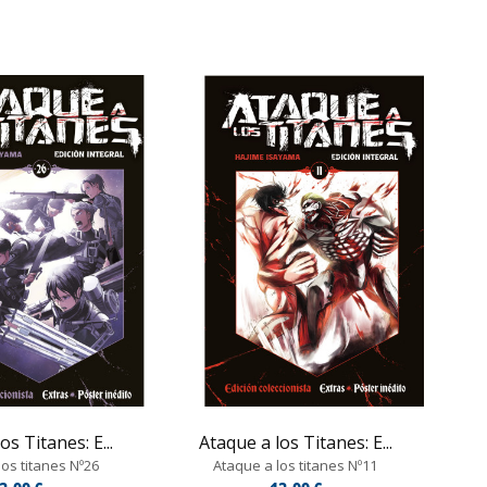
os Titanes: E...
Ataque a los Titanes: E...
os titanes Nº26
Ataque a los titanes Nº11