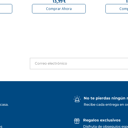
13,99 €
1
Comprar Ahora
Comp
No te pierdas ningún
casa.
Recibe cada entrega en o
Regalos exclusivos
os
Disfruta de obsequios espe