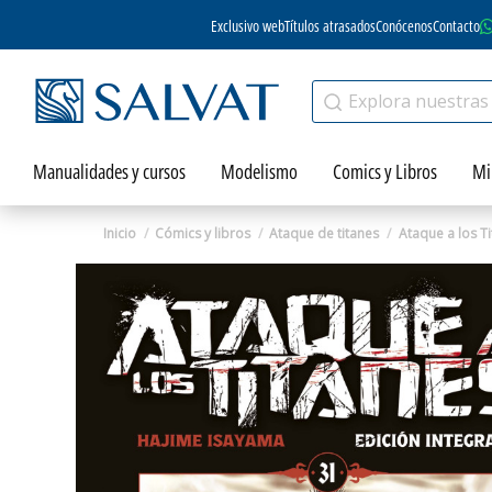
Exclusivo web
Títulos atrasados
Conócenos
Contacto
Manualidades y cursos
Modelismo
Comics y Libros
Mi
Inicio
Cómics y libros
Ataque de titanes
Ataque a los T
Zoom