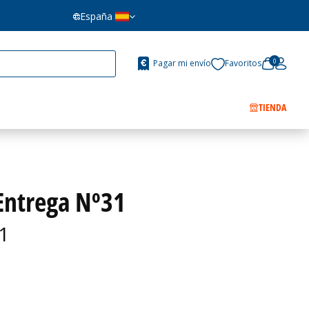
España
0
Pagar mi envío
Favoritos
TIENDA
 Entrega Nº31
1