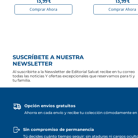
13,99 €
13,99 €
Comprar Ahora
Comprar Ahora
SUSCRÍBETE A NUESTRA
NEWSLETTER
Al suscribirte a la Newsletter de Editorial Salvat recibe en tu correo
todas las noticias Y ofertas excepcionales que reservamos para ti y
tu familia.
Opción envíos gratuitos
Ahorra en cada envío y recibe tu colección cómodamente en 
Sin compromiso de permanencia
Tú decides cuánto tiempo seguir: sin ataduras ni cargos ocult