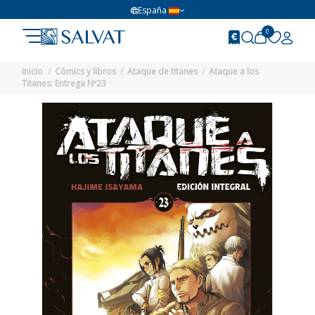
España
0
Inicio
Cómics y libros
Ataque de titanes
Ataque a los
Titanes: Entrega Nº23