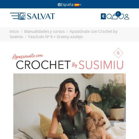
España
0
Inicio
Manualidades y cursos
Apasiónate con Crochet by
Susimiu
Fascículo Nº 6 + Granny azulejo