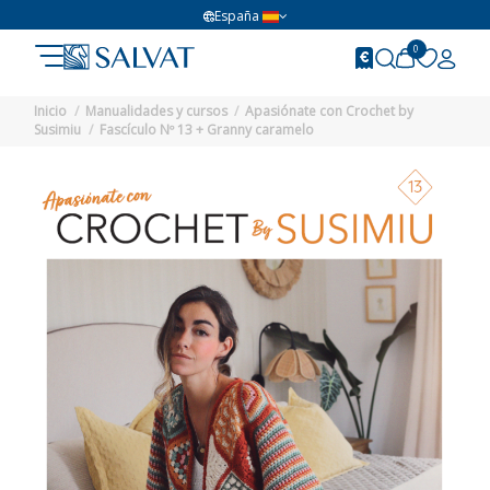
España
0
Inicio
Manualidades y cursos
Apasiónate con Crochet by
Susimiu
Fascículo Nº 13 + Granny caramelo