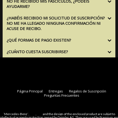
NO HE RECIBIDO MIS FASCÍCULOS, ¿PODÉIS
AYUDARME?
¿HABÉIS RECIBIDO MI SOLICITUD DE SUSCRIPCIÓN?
NO ME HA LLEGADO NINGUNA CONFIRMACIÓN NI
ACUSE DE RECIBO.
¿QUÉ FORMAS DE PAGO EXISTEN?
¿CUÁNTO CUESTA SUSCRIBIRSE?
Página Principal
Entregas
Regalos de Suscripción
Preguntas Frecuentes
¨Mercedes-Benz¨,
,
and the design of the enclosed product are subjet to
intellectual property protection owned by Daimler AG. They are used by Premium an